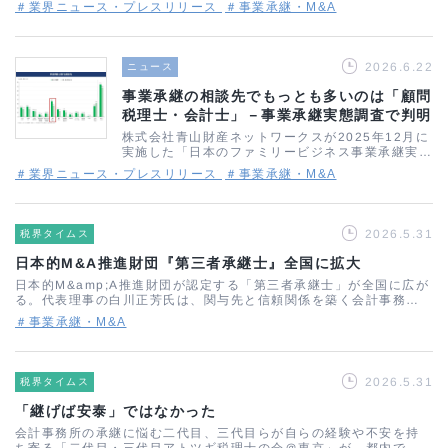
ズが新たに始まりました。配信元は、税務会計とM
＃業界ニュース・プレスリリース
＃事業承継・M&A
&amp;Aコンサルティングを一体で手がける船井総
研あがたFASです。会計…
2026.6.22
ニュース
事業承継の相談先でもっとも多いのは「顧問
税理士・会計士」－事業承継実態調査で判明
株式会社青山財産ネットワークスが2025年12月に
実施した「日本のファミリービジネス事業承継実態
調査」（20歳以上、従業員10名以上の企業の経営
＃業界ニュース・プレスリリース
＃事業承継・M&A
者で、親族内承継を検討している369名対象）か
ら、事業承継における相談行動の…
2026.5.31
税界タイムス
日本的M&A推進財団『第三者承継士』全国に拡大
日本的M&amp;A推進財団が認定する「第三者承継士」が全国に広が
る。代表理事の白川正芳氏は、関与先と信頼関係を築く会計事務所
こそ中小M&amp;Aの担い手と説き、1万人体制の構想を掲げる。■
＃事業承継・M&A
「第三者承継士」が100名超…
2026.5.31
税界タイムス
「継げば安泰」ではなかった
会計事務所の承継に悩む二代目、三代目らが自らの経験や不安を持
ち寄る「二代目・三代目アトツギ税理士の会＠東京」が、都内で初