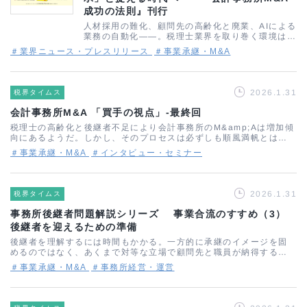
成功の法則』刊行
人材採用の難化、顧問先の高齢化と廃業、AIによる
業務の自動化——。税理士業界を取り巻く環境は大
きく変化しており、事務所経営の先行きに不安を感
＃業界ニュース・プレスリリース
＃事業承継・M&A
じている所長先生も多いのではないでしょうか。そ
うした課題意識に向き合った書籍が、…
2026.1.31
税界タイムス
会計事務所M&A 「買手の視点」‐最終回
税理士の高齢化と後継者不足により会計事務所のM&amp;Aは増加傾
向にあるようだ。しかし、そのプロセスは必ずしも順風満帆とはい
かない。顧客と職員を引き継ぐ側の税理士法人にも苦労が多いとい
＃事業承継・M&A
＃インタビュー・セミナー
うのが実情のようだ。事情に詳しいN…
2026.1.31
税界タイムス
事務所後継者問題解説シリーズ 事業合流のすすめ（3）
後継者を迎えるための準備
後継者を理解するには時間もかかる。一方的に承継のイメージを固
めるのではなく、あくまで対等な立場で顧問先と職員が納得する承
継方法を探すところから始めたい。事業合流の一形態としての後継
＃事業承継・M&A
＃事務所経営・運営
者紹介会計事務所の事業承継において、税理…