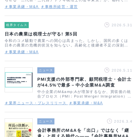
めて開かれた。ここでいう「アトツギ税理士」とは、親や祖父母が
＃事業承継・M&A
＃事務所経営・運営
創業・経営する会計事務所を継ぐ立場にある…
2026.5.31
税界タイムス
日本の農業は税理士が守る! 第5回
令和のコメ騒動で農業への関心は高まった。しかし、国民の多くは
日本の農業の危機的状況を知らない。高齢化と後継者不足の深刻さ
は増すばかりである。課題は農作物の生産面だけではなく、事業承
＃事業承継・M&A
継や相続対策など、税理士の力が必要な領域…
2026.5.11
ニュース
PMI支援の外部専門家、顧問税理士・会計士
が44.5%で最多－中小企業M&A調査
中小企業のM&amp;Aが増加するなか、買収後の統
合プロセス（PMI：Post Merger Integration）を
支援する専門家として、税理士への期待がこれまで
＃業界ニュース・プレスリリース
＃事業承継・M&A
以上に高まっています。イグナル・コンサルティン
グが20…
2026.3.4
ニュース
会計事務所のM&Aを「出口」ではなく「継
承」と捉える時代へ——『会計事務所M&A