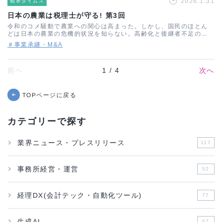
2026.1.31
税界タイムス
日本の農業は税理士が守る! 第3回
令和のコメ騒動で農業への関心は高まった。しかし、国民のほとん
どは日本の農業の危機的状況を知らない。高齢化と後継者不足の深
刻さは増すばかり。そこには農作物の生産面だけではない事業承継
＃事業承継・M&A
や相続対策など、税理士の力が必要である。…
前へ
1 / 4
次へ
TOPページに戻る
➜
カテゴリーで探す
業界ニュース・プレスリリース
117
事務所経営・運営
52
経理DX(会計テック・自動化ツール)
77
生成AI
57