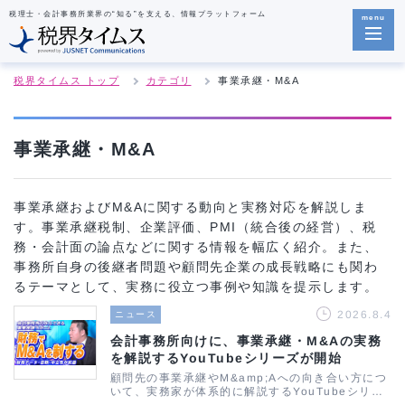
税理士・会計事務所業界の“知る”を支える、情報プラットフォーム
menu
税界タイムス トップ
カテゴリ
事業承継・M&A
事業承継・M&A
事業承継およびM&Aに関する動向と実務対応を解説しま
す。事業承継税制、企業評価、PMI（統合後の経営）、税
務・会計面の論点などに関する情報を幅広く紹介。また、
事務所自身の後継者問題や顧問先企業の成長戦略にも関わ
るテーマとして、実務に役立つ事例や知識を提示します。
2026.8.4
ニュース
会計事務所向けに、事業承継・M&Aの実務
を解説するYouTubeシリーズが開始
顧問先の事業承継やM&amp;Aへの向き合い方につ
いて、実務家が体系的に解説するYouTubeシリー