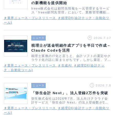
の新機能を提供開始
freee株式会社は顧問先情報を一元管理するサービ
ス「freee顧問先管理」において、業務管理機能と
資料回収機能の提供を開始しました。事務所の担当
＃業界ニュース・プレスリリース
＃経理DX(会計テック・自動化ツ
者を煩雑な催促業務や管理の負担から解放し、顧問
ール)
先の経営支援という本来注力す…
2026.7.17
ニュース
税理士が送金明細作成アプリを半日で作成－
Claude Codeを活用
税理士業務のIT化と言うと、会計ソフトの選定やク
ラウド化の話に留まりがちです。しかし最近、プロ
グラミング未経験の個人税理士が、自らアプリを開
＃業界ニュース・プレスリリース
＃生成AI
＃経理DX(会計テッ
発し、外部委託していた記帳業務を自社処理に切り
ク・自動化ツール)
替えつつあるという事例が公開されま…
2026.7.8
ニュース
「弥生会計 Next」、法人登録2万件を突破
弥生株式会社は2026年7月、法人向けクラウド会
計サービス「弥生会計 Next」の法人登録数が2万
件を突破したと発表しました。正式リリース以降、
＃業界ニュース・プレスリリース
＃経理DX(会計テック・自動化ツ
段階的に登録数を伸ばしてきており、今回さらに大
ール)
きな節目を迎えた形です。背景に…