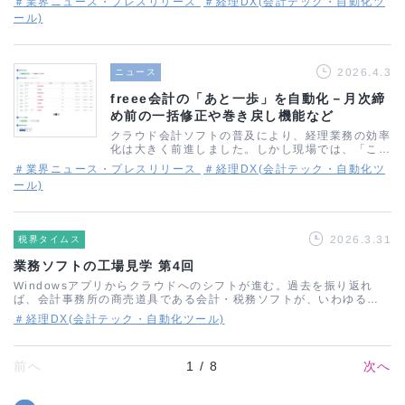
＃業界ニュース・プレスリリース
＃経理DX(会計テック・自動化ツ
税理士法人日本経営グループの監修のもと開発され
ール)
たこのプランは、医療法…
2026.4.3
ニュース
freee会計の「あと一歩」を自動化－月次締
め前の一括修正や巻き戻し機能など
クラウド会計ソフトの普及により、経理業務の効率
化は大きく前進しました。しかし現場では、「ここ
まで自動化できているのに、この部分だけは結局手
＃業界ニュース・プレスリリース
＃経理DX(会計テック・自動化ツ
作業になってしまう」という声が今なお多く聞かれ
ール)
ます。その&quot;最後の壁&qu…
2026.3.31
税界タイムス
業務ソフトの工場見学 第4回
Windowsアプリからクラウドへのシフトが進む。過去を振り返れ
ば、会計事務所の商売道具である会計・税務ソフトが、いわゆる専
用機やDOSからWindowsへ移行するころの苦労を思い出す。その裏
＃経理DX(会計テック・自動化ツール)
にある開発者の苦労を知ること…
前へ
1 / 8
次へ