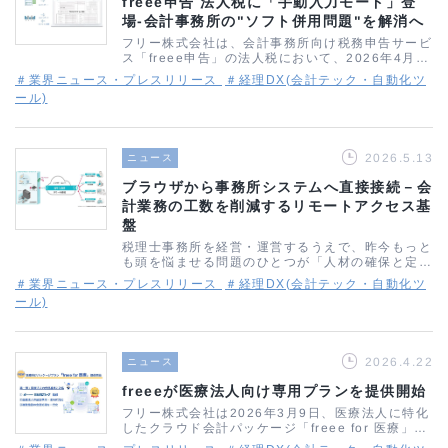
freee申告 法人税に「手動入力モード」登
場-会計事務所の"ソフト併用問題"を解消へ
フリー株式会社は、会計事務所向け税務申告サービ
ス「freee申告」の法人税において、2026年4月よ
り「手動入力モード」の提供を開始しました。税理
＃業界ニュース・プレスリリース
＃経理DX(会計テック・自動化ツ
士・会計事務所の業務効率化に直結するアップデー
ール)
トとなります。 freee申…
2026.5.13
ニュース
ブラウザから事務所システムへ直接接続－会
計業務の工数を削減するリモートアクセス基
盤
税理士事務所を経営・運営するうえで、昨今もっと
も頭を悩ませる問題のひとつが「人材の確保と定
着」ではないでしょうか。少子高齢化による労働人
＃業界ニュース・プレスリリース
＃経理DX(会計テック・自動化ツ
口の減少に加え、確定申告や年末調整といった繁忙
ール)
期に業務が集中する構造は、長年変わらな…
2026.4.22
ニュース
freeeが医療法人向け専用プランを提供開始
フリー株式会社は2026年3月9日、医療法人に特化
したクラウド会計パッケージ「freee for 医療」の
提供を開始しました。医療・福祉分野で実績を持つ