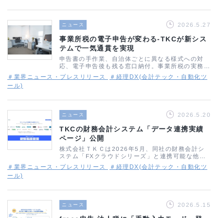
2026.5.27
ニュース
事業所税の電子申告が変わる-TKCが新シス
テムで一気通貫を実現
申告書の手作業、自治体ごとに異なる様式への対
応、電子申告後も残る窓口納付。事業所税の実務で
は、こうした「なかなか解消されない非効率」に長
＃業界ニュース・プレスリリース
＃経理DX(会計テック・自動化ツ
年悩まされてきた方も多いのではないでしょうか。
ール)
TKCが2026年3月に提供を開始した…
2026.5.20
ニュース
TKCの財務会計システム「データ連携実績
ページ」公開
株式会社ＴＫＣは2026年5月、同社の財務会計シ
ステム「FXクラウドシリーズ」と連携可能な他社
業務システムを一覧で紹介する「データ連携実績ペ
＃業界ニュース・プレスリリース
＃経理DX(会計テック・自動化ツ
ージ」を公式サイト上に公開しました。税理士や会
ール)
計事務所で働く方にとっても、顧問先…
2026.5.15
ニュース