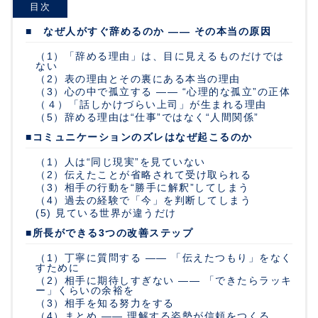
目次
■ なぜ人がすぐ辞めるのか ―― その本当の原因
（1）「辞める理由」は、目に見えるものだけでは
ない
（2）表の理由とその裏にある本当の理由
（3）心の中で孤立する ―― “心理的な孤立”の正体
（４）「話しかけづらい上司」が生まれる理由
（5）辞める理由は“仕事”ではなく“人間関係”
■コミュニケーションのズレはなぜ起こるのか
（1）人は“同じ現実”を見ていない
（2）伝えたことが省略されて受け取られる
（3）相手の行動を“勝手に解釈”してしまう
（4）過去の経験で「今」を判断してしまう
(5) 見ている世界が違うだけ
■所長ができる3つの改善ステップ
（1）丁寧に質問する ―― 「伝えたつもり」をなく
すために
（2）相手に期待しすぎない ―― 「できたらラッキ
ー」くらいの余裕を
（3）相手を知る努力をする
（4）まとめ ―― 理解する姿勢が信頼をつくる