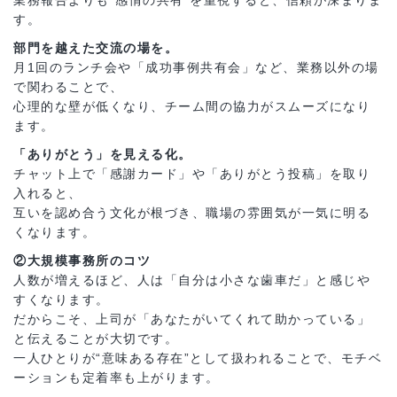
業務報告よりも“感情の共有”を重視すると、信頼が深まりま
す。
部門を越えた交流の場を。
月1回のランチ会や「成功事例共有会」など、業務以外の場
で関わることで、
心理的な壁が低くなり、チーム間の協力がスムーズになり
ます。
「ありがとう」を見える化。
チャット上で「感謝カード」や「ありがとう投稿」を取り
入れると、
互いを認め合う文化が根づき、職場の雰囲気が一気に明る
くなります。
②大規模事務所のコツ
人数が増えるほど、人は「自分は小さな歯車だ」と感じや
すくなります。
だからこそ、上司が「あなたがいてくれて助かっている」
と伝えることが大切です。
一人ひとりが“意味ある存在”として扱われることで、モチベ
ーションも定着率も上がります。