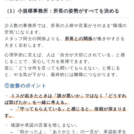
（1）小規模事務所：所長の姿勢がすべてを決める
少人数の事務所では、所長の人柄や言葉がそのまま“職場の
空気”になります。
スタッフ同士の関係よりも、
所長との関係
が働きやすさを
大きく左右します。
心理学的に言えば、人は「自分が大切にされている」と感
じることで、安心して力を発揮できます。
逆に「どうせ何を言っても聞いてもらえない」と感じる
と、やる気が下がり、最終的には離職につながります。
①改善のポイント
・
ミスが起きたときは「誰が悪いか」ではなく「どうすれ
ば防げたか」を一緒に考える。
→
「守ってもらえている」と感じると、信頼が深まりま
す。
・ 感謝や承認の言葉を惜しまない。
→ 「助かったよ」「ありがとう」の一言が、承認欲求を