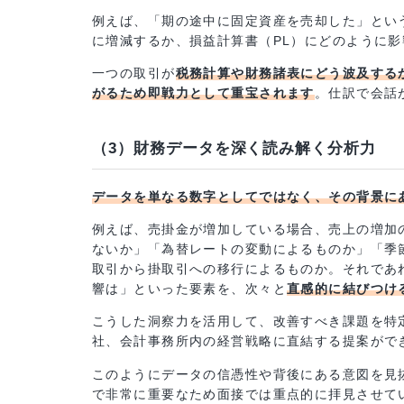
す。
（2）仕訳から全体像を描くセンスの重
仕訳を直感的に理解するセンス
は大切です。
で財務諸表の構造を描ける力は会計事務所で
例えば、「期の途中に固定資産を売却した」と
に増減するか、損益計算書（PL）にどのよう
一つの取引が
税務計算や財務諸表にどう波及
がるため即戦力として重宝されます
。仕訳で
（3）財務データを深く読み解く分析力
データを単なる数字としてではなく、その背
例えば、売掛金が増加している場合、売上の