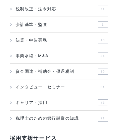
生成AI
57
税制改正・法令対応
11
会計基準・監査
3
決算・申告実務
13
事業承継・M&A
34
資金調達・補助金・優遇税制
10
インタビュー・セミナー
31
キャリア・採用
43
税理士のための銀行融資の知識
21