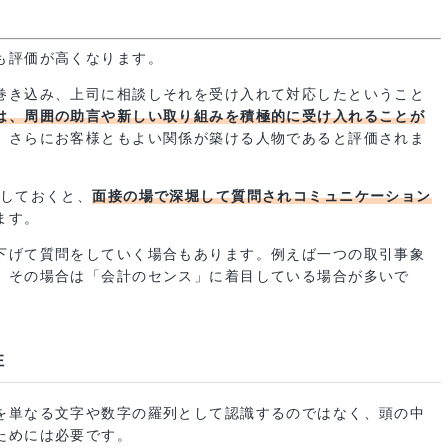
方法のみを考え自分中心の思考回路になりやすいです。そうな
分の不足している点を認めながら取り組みました。
るよう積極的にコミュニケーションを図り、連携の橋渡しを担
とても評価が高くなります。
人を巻き込み、上司に相談しそれを受け入れて対応したという
な人は、周囲の助言や新しい取り組みを積極的に受け入れるこ
です。さらにお客様ともよい関係が築ける人物であると評価さ
記載しておくと、
面接の場で深堀して質問されコミュニケーシ
たします。
掘り下げて質問をしていく場合もあります。例えば一つの取引
です。その場合は「会計のセンス」に着目している場合が多い