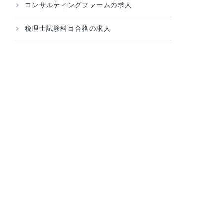
税理士法人の求人
大手税理士法人の求人
コンサルティングファームの求人
税理士試験科目合格の求人
持
。ち